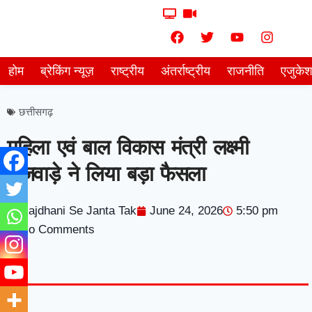
होम
ब्रेकिंग न्यूज़
राष्ट्रीय
अंतर्राष्ट्रीय
राजनीति
एजुके
छत्तीसगढ़
महिला एवं बाल विकास मंत्री लक्ष्मी
राजवाड़े ने लिया बड़ा फैसला
Rajdhani Se Janta Tak
June 24, 2026
5:50 pm
No Comments
7knetwork
Marketing Hack4u
Earnyatra
7knetwork
Buzz 4Ai
Digital Convey
Digital Griot
Market Mystique