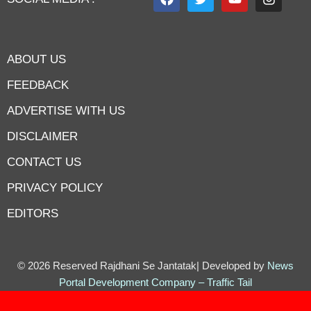
ABOUT US
FEEDBACK
ADVERTISE WITH US
DISCLAIMER
CONTACT US
PRIVACY POLICY
EDITORS
7knetwork
Marketing Hack4u
Earnyatra
7knetwork
Buzz 4Ai
Digital Convey
Digital Griot
Market Mystique
© 2026 Reserved Rajdhani Se Jantatak| Developed by
News
Portal Development Company
–
Traffic Tail