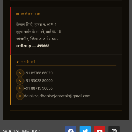
🏢 कार्यालय पता
केनाल सिटी, हाउस नं. VIP-1
झूला गार्डन के सामने, वार्ड क्र. 18
जांजगीर, जिला जांजगीर-चाम्पा
छत्तीसगढ़ — 495668
📡 संपर्क करें
+91 85768 66030
📞
+91 93028 80000
📞
+91 88719 90056
📞
dainikrajdhanisejantatak@gmail.com
✉
SOCIAL MEDIA :