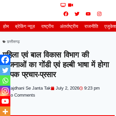
होम
ब्रेकिंग न्यूज़
राष्ट्रीय
अंतर्राष्ट्रीय
राजनीति
एजुके
छत्तीसगढ़
महिला एवं बाल विकास विभाग की
योजनाओं का गोंडी एवं हल्बी भाषा में होगा
व्यापक प्रचार-प्रसार
Rajdhani Se Janta Tak
July 2, 2026
9:23 pm
No Comments
7knetwork
Marketing Hack4u
Earnyatra
7knetwork
Buzz 4Ai
Digital Convey
Digital Griot
Market Mystique