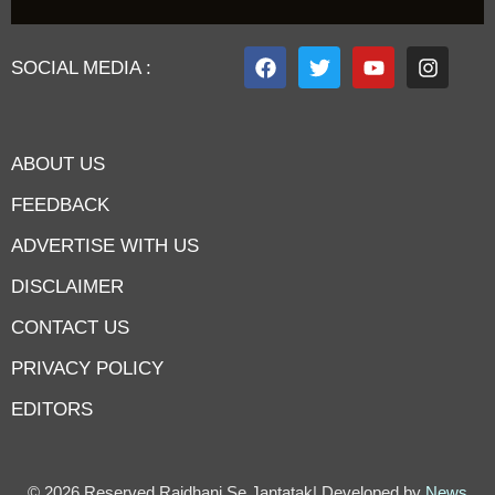
SOCIAL MEDIA :
ABOUT US
FEEDBACK
ADVERTISE WITH US
DISCLAIMER
CONTACT US
PRIVACY POLICY
EDITORS
7knetwork
Marketing Hack4u
Earnyatra
7knetwork
Buzz 4Ai
Digital Convey
Digital Griot
Market Mystique
© 2026 Reserved Rajdhani Se Jantatak| Developed by
News