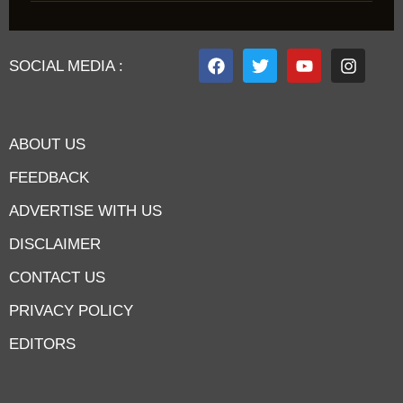
SOCIAL MEDIA :
ABOUT US
FEEDBACK
ADVERTISE WITH US
DISCLAIMER
CONTACT US
PRIVACY POLICY
EDITORS
7knetwork
Marketing Hack4u
Earnyatra
7knetwork
Buzz 4Ai
Digital Convey
Digital Griot
Market Mystique