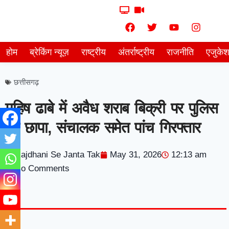
होम
ब्रेकिंग न्यूज़
राष्ट्रीय
अंतर्राष्ट्रीय
राजनीति
एजुके
छत्तीसगढ़
महिष ढाबे में अवैध शराब बिक्री पर पुलिस
का छापा, संचालक समेत पांच गिरफ्तार
Rajdhani Se Janta Tak
May 31, 2026
12:13 am
No Comments
7knetwork
Marketing Hack4u
Earnyatra
7knetwork
Buzz 4Ai
Digital Convey
Digital Griot
Market Mystique