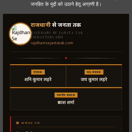
जनहित के मुद्दों को उठाने हेतू अग्रणी है।
राजधानी
से जनता तक
RAJDHANI SE JANATA TAK ·
CHHATTISGARH
rajdhanisejantatak.com
संपादक
सह-संपादक
शनि कुमार लहरे
जय कुमार लहरे
स्थानीय संपादक
प्रकाश शर्मा
🏢 कार्यालय पता