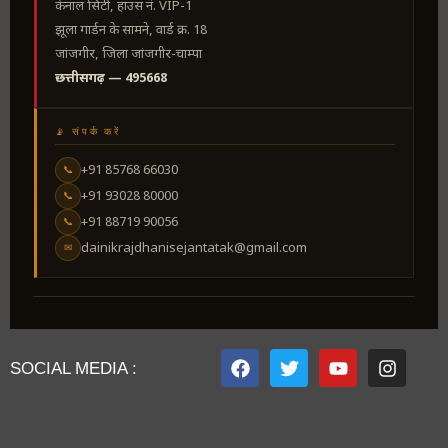
केनाल सिटी, हाउस नं. VIP-1
झूला गार्डन के सामने, वार्ड क्र. 18
जांजगीर, जिला जांजगीर-चाम्पा
छत्तीसगढ़ — 495668
📡 संपर्क करें
+91 85768 66030
📞
+91 93028 80000
📞
+91 88719 90056
📞
dainikrajdhanisejantatak@gmail.com
✉
SOCIAL MEDIA :