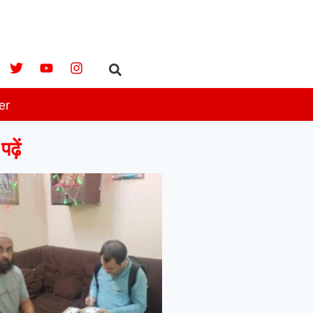
er
ढ़ें