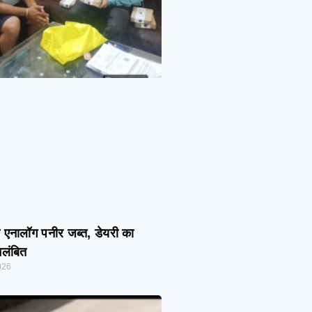
त एनालॉग पनीर जब्त, डेयरी का
िलंबित
026