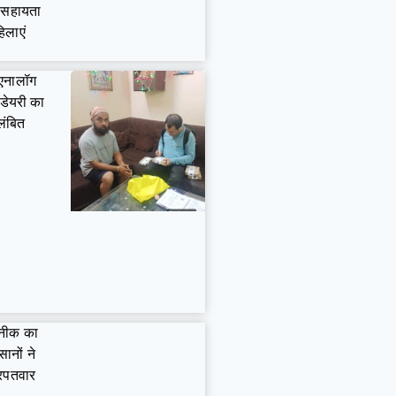
व सहायता
िलाएं
 एनालॉग
 डेयरी का
लंबित
कनीक का
ानों ने
खरपतवार