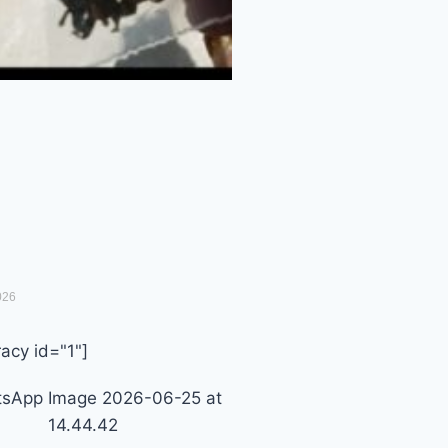
026
acy id="1"]