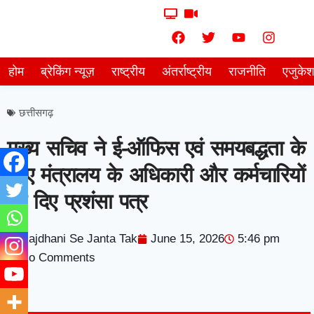
होम
ब्रेकिंग न्यूज़
राष्ट्रीय
अंतर्राष्ट्रीय
राजनीति
एजुके
छत्तीसगढ़
मुख्य सचिव ने ई-ऑफिस एवं समयबद्धता के
लिए मंत्रालय के अधिकारी और कर्मचारियों
को दिए प्रशंसा पत्र
Rajdhani Se Janta Tak
June 15, 2026
5:46 pm
No Comments
7knetwork
Marketing Hack4u
Earnyatra
7knetwork
Buzz 4Ai
Digital Convey
Digital Griot
Market Mystique