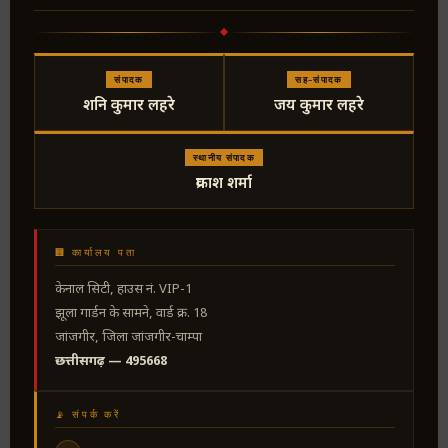
संपादक
सह-संपादक
शनि कुमार लहरे
जय कुमार लहरे
स्थानीय संपादक
प्रकाश शर्मा
🏢 कार्यालय पता
केनाल सिटी, हाउस नं. VIP-1
झूला गार्डन के सामने, वार्ड क्र. 18
जांजगीर, जिला जांजगीर-चाम्पा
छत्तीसगढ़ — 495668
📡 संपर्क करें