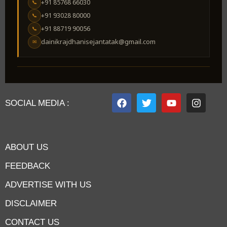
+91 85768 66030
📞
+91 93028 80000
📞
+91 88719 90056
📞
dainikrajdhanisejantatak@gmail.com
✉
SOCIAL MEDIA :
ABOUT US
FEEDBACK
ADVERTISE WITH US
DISCLAIMER
CONTACT US