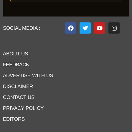
SOCIAL MEDIA :
ABOUT US
FEEDBACK
ADVERTISE WITH US
DISCLAIMER
CONTACT US
PRIVACY POLICY
EDITORS
7knetwork
Marketing Hack4u
Earnyatra
7knetwork
Buzz 4Ai
Digital Convey
Digital Griot
Market Mystique