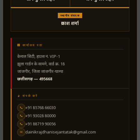
स्थानीय संपादक
प्रकाश शर्मा
🏢 कार्यालय पता
केनाल सिटी, हाउस नं. VIP-1
झूला गार्डन के सामने, वार्ड क्र. 18
जांजगीर, जिला जांजगीर-चाम्पा
छत्तीसगढ़ — 495668
📡 संपर्क करें
+91 85768 66030
📞
+91 93028 80000
📞
+91 88719 90056
📞
dainikrajdhanisejantatak@gmail.com
✉