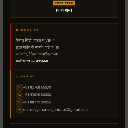
स्थानीय संपादक
प्रकाश शर्मा
🏢 कार्यालय पता
केनाल सिटी, हाउस नं. VIP-1
झूला गार्डन के सामने, वार्ड क्र. 18
जांजगीर, जिला जांजगीर-चाम्पा
छत्तीसगढ़ — 495668
📡 संपर्क करें
+91 85768 66030
📞
+91 93028 80000
📞
+91 88719 90056
📞
dainikrajdhanisejantatak@gmail.com
✉