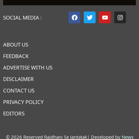
SOCIAL MEDIA :
ABOUT US
FEEDBACK
ADVERTISE WITH US
DISCLAIMER
CONTACT US
PRIVACY POLICY
EDITORS
7knetwork
Marketing Hack4u
Earnyatra
7knetwork
Buzz 4Ai
Digital Convey
Digital Griot
Market Mystique
© 2026 Reserved Rajdhani Se Jantatak| Developed by
News