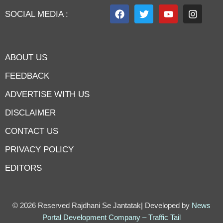
SOCIAL MEDIA :
ABOUT US
FEEDBACK
ADVERTISE WITH US
DISCLAIMER
CONTACT US
PRIVACY POLICY
EDITORS
7knetwork
Marketing Hack4u
Earnyatra
7knetwork
Buzz 4Ai
Digital Convey
Digital Griot
Market Mystique
© 2026 Reserved Rajdhani Se Jantatak| Developed by
News
Portal Development Company
–
Traffic Tail