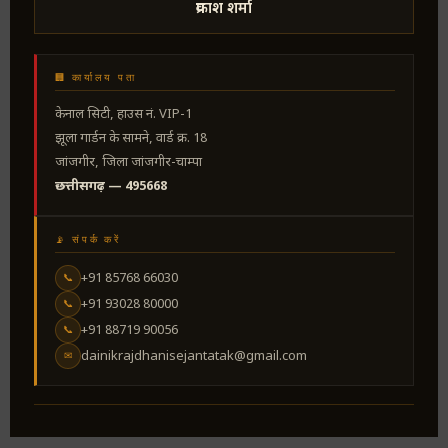
प्रकाश शर्मा
🏢 कार्यालय पता
केनाल सिटी, हाउस नं. VIP-1
झूला गार्डन के सामने, वार्ड क्र. 18
जांजगीर, जिला जांजगीर-चाम्पा
छत्तीसगढ़ — 495668
📡 संपर्क करें
+91 85768 66030
📞
+91 93028 80000
📞
+91 88719 90056
📞
dainikrajdhanisejantatak@gmail.com
✉