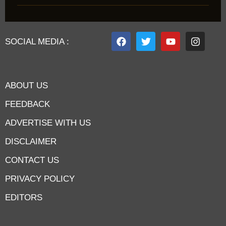
SOCIAL MEDIA :
ABOUT US
FEEDBACK
ADVERTISE WITH US
DISCLAIMER
CONTACT US
PRIVACY POLICY
EDITORS
7knetwork
Marketing Hack4u
Earnyatra
7knetwork
Buzz 4Ai
Digital Convey
Digital Griot
Market Mystique