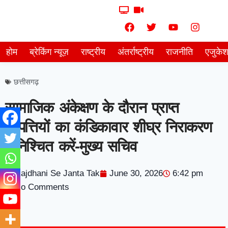
होम
ब्रेकिंग न्यूज़
राष्ट्रीय
अंतर्राष्ट्रीय
राजनीति
एजुके
छत्तीसगढ़
सामाजिक अंकेक्षण के दौरान प्राप्त
आपत्तियों का कंडिकावार शीघ्र निराकरण
सनिश्चित करें-मुख्य सचिव
Rajdhani Se Janta Tak
June 30, 2026
6:42 pm
No Comments
7knetwork
Marketing Hack4u
Earnyatra
7knetwork
Buzz 4Ai
Digital Convey
Digital Griot
Market Mystique