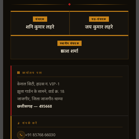
संपादक
सह-संपादक
शनि कुमार लहरे
जय कुमार लहरे
स्थानीय संपादक
प्रकाश शर्मा
🏢 कार्यालय पता
केनाल सिटी, हाउस नं. VIP-1
झूला गार्डन के सामने, वार्ड क्र. 18
जांजगीर, जिला जांजगीर-चाम्पा
छत्तीसगढ़ — 495668
📡 संपर्क करें
+91 85768 66030
📞