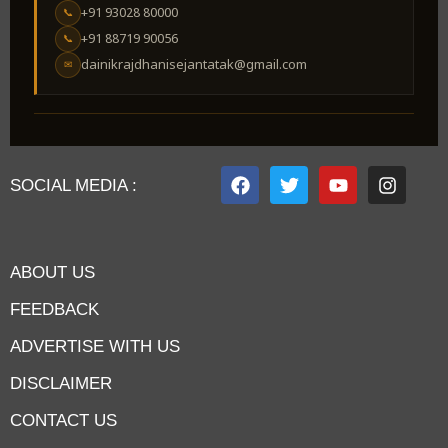
+91 93028 80000
📞
+91 88719 90056
📞
dainikrajdhanisejantatak@gmail.com
✉
SOCIAL MEDIA :
ABOUT US
FEEDBACK
ADVERTISE WITH US
DISCLAIMER
CONTACT US