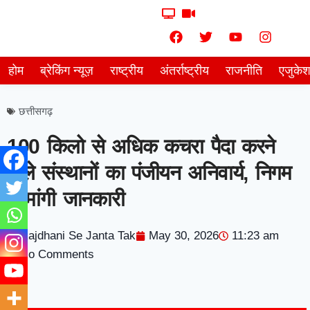
होम
ब्रेकिंग न्यूज़
राष्ट्रीय
अंतर्राष्ट्रीय
राजनीति
एजुके
छत्तीसगढ़
100 किलो से अधिक कचरा पैदा करने
वाले संस्थानों का पंजीयन अनिवार्य, निगम
ने मांगी जानकारी
Rajdhani Se Janta Tak
May 30, 2026
11:23 am
No Comments
7knetwork
Marketing Hack4u
Earnyatra
7knetwork
Buzz 4Ai
Digital Convey
Digital Griot
Market Mystique