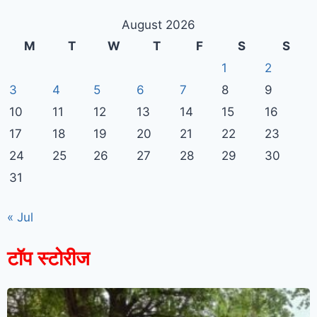
August 2026
M
T
W
T
F
S
S
1
2
3
4
5
6
7
8
9
10
11
12
13
14
15
16
17
18
19
20
21
22
23
24
25
26
27
28
29
30
31
« Jul
टॉप स्टोरीज
7knetwork
Marketing Hack4u
Earnyatra
7knetwork
Buzz 4Ai
Digital Convey
Digital Griot
Market Mystique