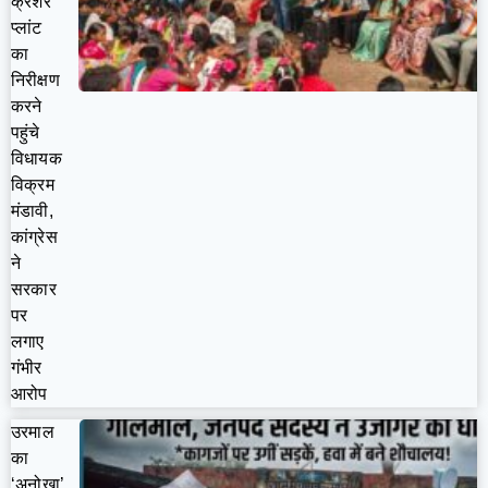
क्रेशर
प्लांट
का
निरीक्षण
करने
पहुंचे
विधायक
विक्रम
मंडावी,
कांग्रेस
ने
सरकार
पर
लगाए
गंभीर
आरोप
उरमाल
का
‘अनोखा’