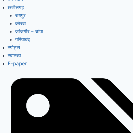
छत्तीसगढ़
रायपुर
कोरबा
जांजगीर – चांपा
गरियाबंद
स्पोर्ट्स
स्वास्थ्य
E-paper