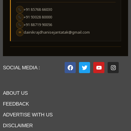
+91 85768 66030
+91 93028 80000
+91 88719 90056
dainikrajdhanisejantatak@gmail.com
✉
SOCIAL MEDIA :
ABOUT US
FEEDBACK
ADVERTISE WITH US
DISCLAIMER