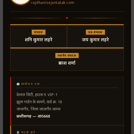
rajdhanisejantatak.com
संपादक
सह-संपादक
शनि कुमार लहरे
जय कुमार लहरे
स्थानीय संपादक
प्रकाश शर्मा
कार्यालय पता
केनाल सिटी, हाउस नं. VIP-1
झूला गार्डन के सामने, वार्ड क्र. 18
जांजगीर, जिला जांजगीर-चाम्पा
छत्तीसगढ़ — 495668
संपर्क करें