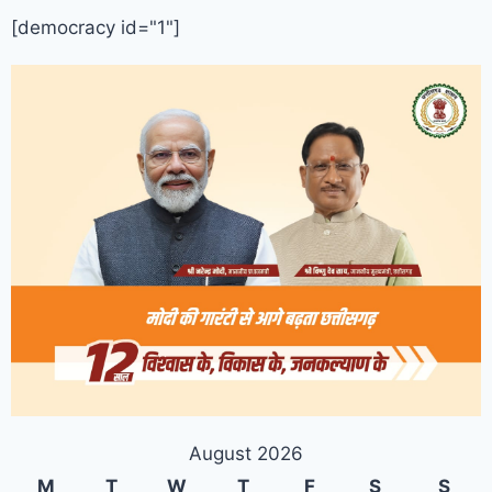
[democracy id="1"]
August 2026
M
T
W
T
F
S
S