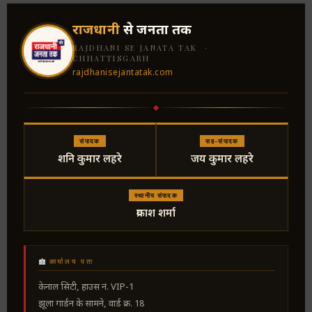
राजधानी
से जनता तक
RAJDHANI SE JANATA TAK ·
CHHATTISGARH
rajdhanisejantatak.com
संपादक
सह-संपादक
शनि कुमार लहरे
जय कुमार लहरे
स्थानीय संपादक
प्रकाश शर्मा
कार्यालय पता
केनाल सिटी, हाउस नं. VIP-1
झूला गार्डन के सामने, वार्ड क्र. 18