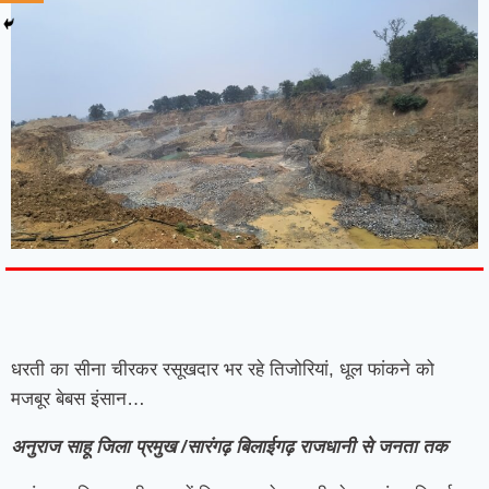
7knetwork
Marketing Hack4u
Earnyatra
7knetwork
Buzz 4Ai
Digital Convey
Digital Griot
Market Mystique
धरती का सीना चीरकर रसूखदार भर रहे तिजोरियां, धूल फांकने को
मजबूर बेबस इंसान…
अनुराज साहू जिला प्रमुख /सारंगढ़ बिलाईगढ़ राजधानी से जनता तक