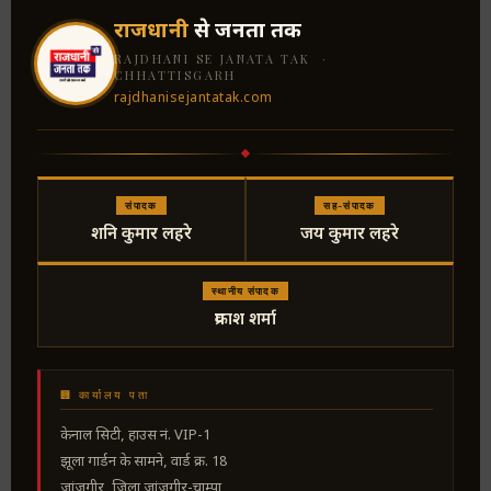
राजधानी
से जनता तक
RAJDHANI SE JANATA TAK ·
CHHATTISGARH
rajdhanisejantatak.com
संपादक
सह-संपादक
शनि कुमार लहरे
जय कुमार लहरे
स्थानीय संपादक
प्रकाश शर्मा
🏢 कार्यालय पता
केनाल सिटी, हाउस नं. VIP-1
झूला गार्डन के सामने, वार्ड क्र. 18
जांजगीर, जिला जांजगीर-चाम्पा