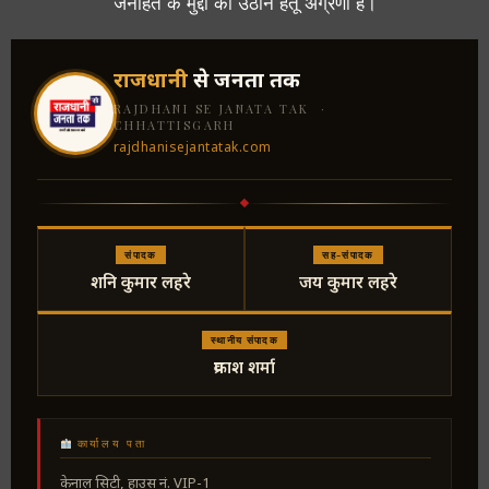
जनहित के मुद्दों को उठाने हेतू अग्रणी है।
राजधानी
से जनता तक
RAJDHANI SE JANATA TAK ·
CHHATTISGARH
rajdhanisejantatak.com
संपादक
सह-संपादक
शनि कुमार लहरे
जय कुमार लहरे
स्थानीय संपादक
प्रकाश शर्मा
कार्यालय पता
केनाल सिटी, हाउस नं. VIP-1