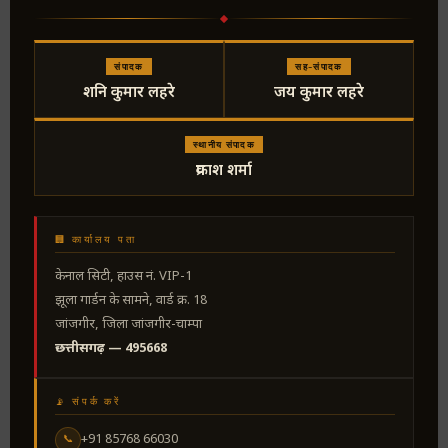
संपादक
सह-संपादक
शनि कुमार लहरे
जय कुमार लहरे
स्थानीय संपादक
प्रकाश शर्मा
🏢 कार्यालय पता
केनाल सिटी, हाउस नं. VIP-1
झूला गार्डन के सामने, वार्ड क्र. 18
जांजगीर, जिला जांजगीर-चाम्पा
छत्तीसगढ़ — 495668
📡 संपर्क करें
+91 85768 66030
📞