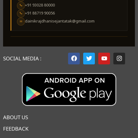
+91 93028 80000
📞
+91 88719 90056
📞
dainikrajdhanisejantatak@gmail.com
✉
SOCIAL MEDIA :
ABOUT US
FEEDBACK