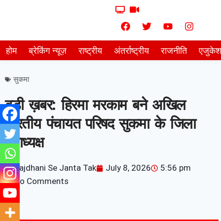
होम
ब्रेकिंग न्यूज़
राष्ट्रीय
अंतर्राष्ट्रीय
राजनीति
एजुके
सुकमा
बड़ी ख़बर: हिरमा मरकाम बने अखिल
भारतीय पंचायत परिषद सुकमा के जिला
उपाध्यक्ष
Rajdhani Se Janta Tak
July 8, 2026
5:56 pm
No Comments
7knetwork
Marketing Hack4u
Earnyatra
7knetwork
Buzz 4Ai
Digital Convey
Digital Griot
Market Mystique