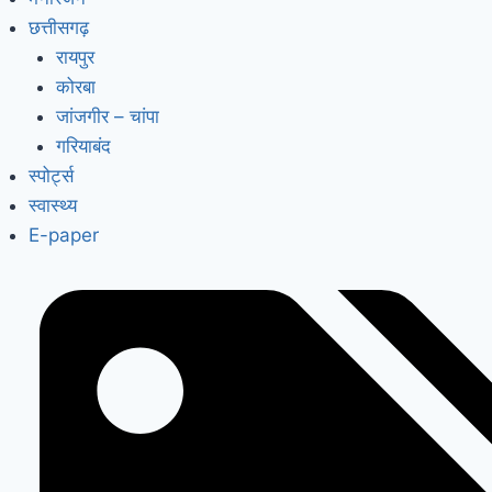
छत्तीसगढ़
रायपुर
कोरबा
जांजगीर – चांपा
गरियाबंद
स्पोर्ट्स
स्वास्थ्य
E-paper