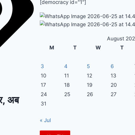
[democracy id="1"]
August 20
M
T
W
T
3
4
5
6
10
11
12
13
17
18
19
20
24
25
26
27
ीर, अब
31
« Jul