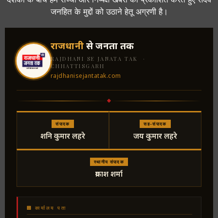
जनहित के मुद्दों को उठाने हेतू अग्रणी है।
राजधानी
से जनता तक
RAJDHANI SE JANATA TAK ·
CHHATTISGARH
rajdhanisejantatak.com
संपादक
सह-संपादक
शनि कुमार लहरे
जय कुमार लहरे
स्थानीय संपादक
प्रकाश शर्मा
🏢 कार्यालय पता