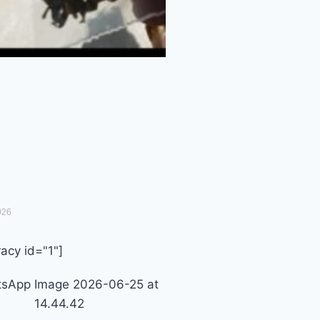
026
acy id="1"]