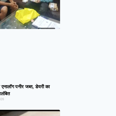
त एनालॉग पनीर जब्त, डेयरी का
िलंबित
026