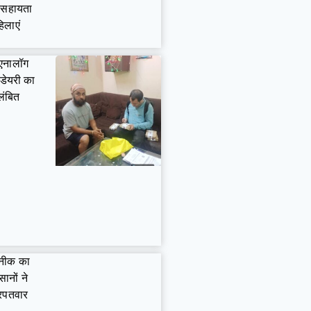
व सहायता
िलाएं
 एनालॉग
 डेयरी का
लंबित
कनीक का
ानों ने
खरपतवार