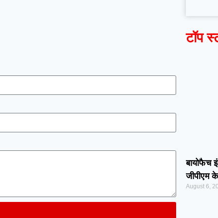
टॉप स्
बायोफैच इं
जीपीएम के
August 6, 2