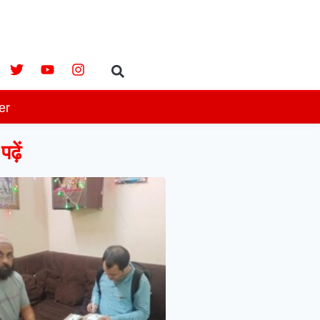
er
ढ़ें