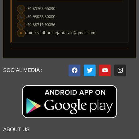
+91 85768 66030
+91 93028 80000
+91 88719 90056
dainikrajdhanisejantatak@gmail.com
✉
SOCIAL MEDIA :
ABOUT US