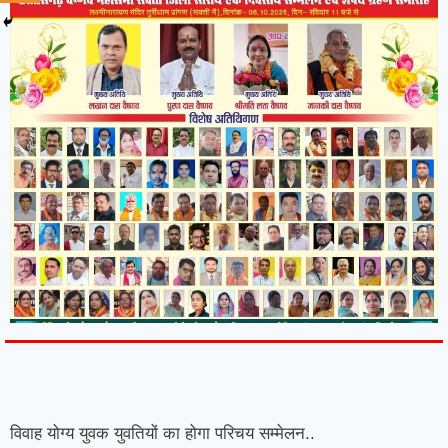
7knetwork
Marketing Hack4u
Earnyatra
7knetwork
Buzz 4Ai
Digital Convey
Digital Griot
Market Mystique
विवाह योग्य युवक युवतियों का होगा परिचय सम्मेलन..