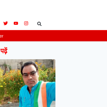
er
ढ़ें