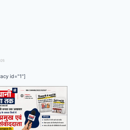
026
acy id="1"]