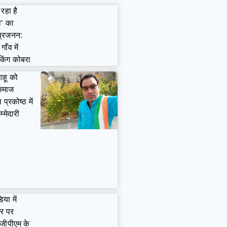
 रहा है
ा‘ का
प्रजनन:
ाँव में
 किंग कोबरा
ाहू को
 समाज
प्रकोष्ठ में
म्मेदारी
या में
तर पर
जीपीएम के