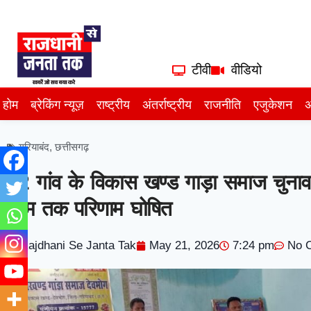
टीवी
वीडियो
होम
ब्रेकिंग न्यूज़
राष्ट्रीय
अंतर्राष्ट्रीय
राजनीति
एजुकेशन
अ
गरियाबंद
,
छत्तीसगढ़
82 गांव के विकास खण्ड गाड़ा समाज चुन
शाम तक परिणाम घोषित
Rajdhani Se Janta Tak
May 21, 2026
7:24 pm
No 