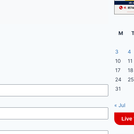
M
3
4
10
11
17
18
24
25
31
« Jul
Live