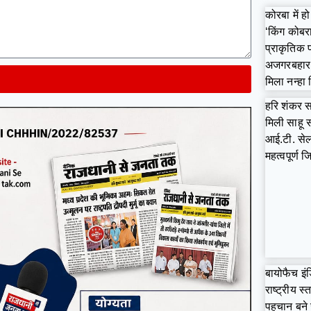
कोरबा में हो
‘किंग कोबर
प्राकृतिक 
अजगरबहार ग
मिला नन्हा
हरि शंकर स
मिली साहू
आई.टी. सेल 
महत्वपूर्ण जि
बायोफैच इंडि
राष्ट्रीय स्
पहचान बने 