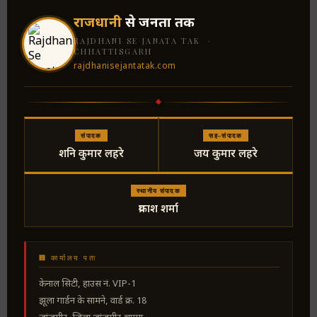
राजधानी
से जनता तक
RAJDHANI SE JANATA TAK ·
CHHATTISGARH
rajdhanisejantatak.com
संपादक
सह-संपादक
शनि कुमार लहरे
जय कुमार लहरे
स्थानीय संपादक
प्रकाश शर्मा
🏢 कार्यालय पता
केनाल सिटी, हाउस नं. VIP-1
झूला गार्डन के सामने, वार्ड क्र. 18