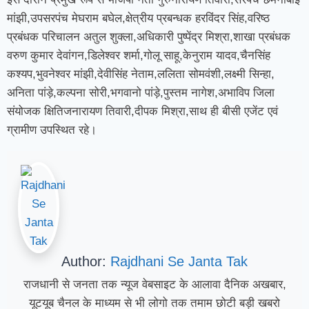
मांझी,उपसरपंच मेघराम बघेल,क्षेत्रीय प्रबन्धक हरविंदर सिंह,वरिष्ठ
प्रबंधक परिचालन अतुल शुक्ला,अधिकारी पुष्पेंद्र मिश्रा,शाखा प्रबंधक
वरुण कुमार देवांगन,डिलेश्वर शर्मा,गोलू साहू,केनुराम यादव,चैनसिंह
कश्यप,भुवनेश्वर मांझी,देवीसिंह नेताम,ललिता सोमवंशी,लक्ष्मी सिन्हा,
अनिता पांड़े,कल्पना सोरी,भगवानो पांड़े,पुस्तम नागेश,अभाविप जिला
संयोजक क्षितिजनारायण तिवारी,दीपक मिश्रा,साथ ही बीसी एजेंट एवं
ग्रामीण उपस्थित रहे।
Author:
Rajdhani Se Janta Tak
राजधानी से जनता तक न्यूज वेबसाइट के आलावा दैनिक अखबार,
यूटयूब चैनल के माध्यम से भी लोगो तक तमाम छोटी बड़ी खबरो