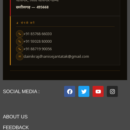
जांजगीर, जिला जांजगीर-चाम्पा
छत्तीसगढ़ — 495668
📡 संपर्क करें
+91 85768 66030
📞
+91 93028 80000
📞
+91 88719 90056
📞
dainikrajdhanisejantatak@gmail.com
✉
SOCIAL MEDIA :
ABOUT US
FEEDBACK