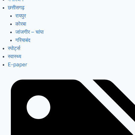
छत्तीसगढ़
रायपुर
कोरबा
जांजगीर – चांपा
गरियाबंद
स्पोर्ट्स
स्वास्थ्य
E-paper