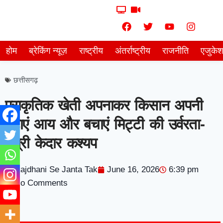
होम
ब्रेकिंग न्यूज़
राष्ट्रीय
अंतर्राष्ट्रीय
राजनीति
एजुके
छत्तीसगढ़
प्राकृतिक खेती अपनाकर किसान अपनी
बढ़ाएं आय और बचाएं मिट्टी की उर्वरता-
मंत्री केदार कश्यप
Rajdhani Se Janta Tak
June 16, 2026
6:39 pm
No Comments
7knetwork
Marketing Hack4u
Earnyatra
7knetwork
Buzz 4Ai
Digital Convey
Digital Griot
Market Mystique