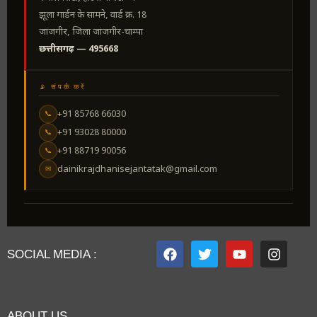
झूला गार्डन के सामने, वार्ड क्र. 18
जांजगीर, जिला जांजगीर-चाम्पा
छत्तीसगढ़ — 495668
📡 संपर्क करें
+91 85768 66030
📞
+91 93028 80000
📞
+91 88719 90056
📞
dainikrajdhanisejantatak@gmail.com
✉
SOCIAL MEDIA :
ABOUT US