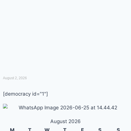
August 2, 2026
[democracy id="1"]
August 2026
M
T
W
T
F
S
S