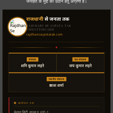
जनहित के मुद्दों को उठाने हेतू अग्रणी है।
राजधानी
से जनता तक
RAJDHANI SE JANATA TAK ·
CHHATTISGARH
rajdhanisejantatak.com
संपादक
सह-संपादक
शनि कुमार लहरे
जय कुमार लहरे
स्थानीय संपादक
प्रकाश शर्मा
🏢 कार्यालय पता
केनाल सिटी, हाउस नं. VIP-1