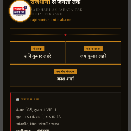
राजधानी
से जनता तक
RAJDHANI SE JANATA TAK ·
CHHATTISGARH
rajdhanisejantatak.com
संपादक
सह-संपादक
शनि कुमार लहरे
जय कुमार लहरे
स्थानीय संपादक
प्रकाश शर्मा
कार्यालय पता
केनाल सिटी, हाउस नं. VIP-1
झूला गार्डन के सामने, वार्ड क्र. 18
जांजगीर, जिला जांजगीर-चाम्पा