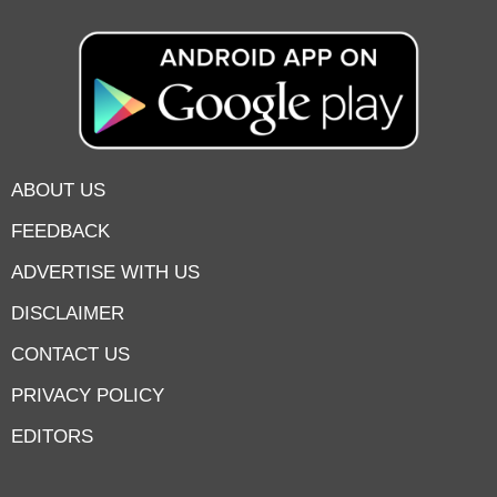
ABOUT US
FEEDBACK
ADVERTISE WITH US
DISCLAIMER
CONTACT US
PRIVACY POLICY
EDITORS
7knetwork
Marketing Hack4u
Earnyatra
7knetwork
Buzz 4Ai
Digital Convey
Digital Griot
Market Mystique